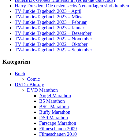
BlueBrixx Großes Mutterschiff (es ist die Galactica)
Harry Dresden: Die ersten sechs Neuauflagen sind draußen
TV-Junkie-Tagebuch 2023 – April
TV-Junkie-Tagebuch 2023 – März
TV-Junkie-Tagebuch 2023 – Februar
TV-Junkie-Tagebuch 2023 – Januar
TV-Junkie-Tagebuch 2022 – Dezember
TV-Junkie-Tagebuch 2022 – November
TV-Junkie-Tagebuch 2022 – Oktober
TV-Junkie-Tagebuch 2022 – September
Kategorien
Buch
Comic
DVD / Blu-ray
DVD Marathon
Angel Marathon
B5 Marathon
BSG Marathon
Buffy Marathon
DS9 Marathon
Farscape Marathon
Filmeschauen 2009
Filmeschauen 2010