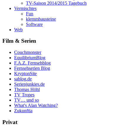
TV-Saison 2014/2015 Tagebuch
Vermischtes
Fun
klemmbausteine
Software
Web
Film & Serien
Couchmonster
EquilibriumBlog
F.A.Z. Fernsehblog
Fernsehserien Blog
KryptonSite
sablog.de
Serienjunkies.de
Thomas Höhl
TV Tropes
TV… und so
What's Alan Watching?
Zukunftia
Privat