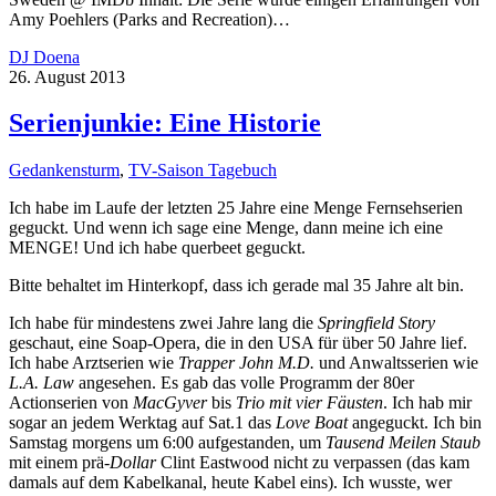
Amy Poehlers (Parks and Recreation)…
DJ Doena
26. August 2013
Serienjunkie: Eine Historie
Gedankensturm
,
TV-Saison Tagebuch
Ich habe im Laufe der letzten 25 Jahre eine Menge Fernsehserien
geguckt. Und wenn ich sage eine Menge, dann meine ich eine
MENGE! Und ich habe querbeet geguckt.
Bitte behaltet im Hinterkopf, dass ich gerade mal 35 Jahre alt bin.
Ich habe für mindestens zwei Jahre lang die
Springfield Story
geschaut, eine Soap-Opera, die in den USA für über 50 Jahre lief.
Ich habe Arztserien wie
Trapper John M.D.
und Anwaltsserien wie
L.A. Law
angesehen. Es gab das volle Programm der 80er
Actionserien von
MacGyver
bis
Trio mit vier Fäusten
. Ich hab mir
sogar an jedem Werktag auf Sat.1 das
Love Boat
angeguckt. Ich bin
Samstag morgens um 6:00 aufgestanden, um
Tausend Meilen Staub
mit einem prä-
Dollar
Clint Eastwood nicht zu verpassen (das kam
damals auf dem Kabelkanal, heute Kabel eins). Ich wusste, wer