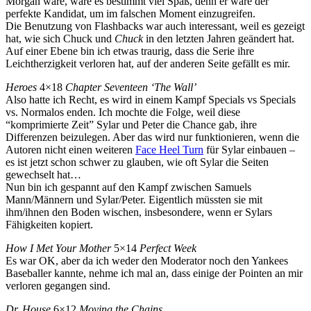
Morgan wäre, wäre es bestimmt viel Spaß, denn er wäre der
perfekte Kandidat, um im falschen Moment einzugreifen.
Die Benutzung von Flashbacks war auch interessant, weil es gezeigt
hat, wie sich Chuck und
Chuck
in den letzten Jahren geändert hat.
Auf einer Ebene bin ich etwas traurig, dass die Serie ihre
Leichtherzigkeit verloren hat, auf der anderen Seite gefällt es mir.
Heroes
4×18
Chapter Seventeen ‘The Wall’
Also hatte ich Recht, es wird in einem Kampf Specials vs Specials
vs. Normalos enden. Ich mochte die Folge, weil diese
“komprimierte Zeit” Sylar und Peter die Chance gab, ihre
Differenzen beizulegen. Aber das wird nur funktionieren, wenn die
Autoren nicht einen weiteren
Face Heel Turn
für Sylar einbauen –
es ist jetzt schon schwer zu glauben, wie oft Sylar die Seiten
gewechselt hat…
Nun bin ich gespannt auf den Kampf zwischen Samuels
Mann/Männern und Sylar/Peter. Eigentlich müssten sie mit
ihm/ihnen den Boden wischen, insbesondere, wenn er Sylars
Fähigkeiten kopiert.
How I Met Your Mother
5×14
Perfect Week
Es war OK, aber da ich weder den Moderator noch den Yankees
Baseballer kannte, nehme ich mal an, dass einige der Pointen an mir
verloren gegangen sind.
Dr. House
6×12
Moving the Chains