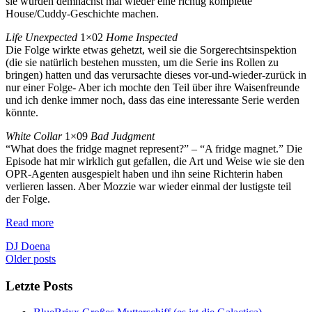
sie würden demnächst mal wieder eine richtig komplette
House/Cuddy-Geschichte machen.
Life Unexpected
1×02
Home Inspected
Die Folge wirkte etwas gehetzt, weil sie die Sorgerechtsinspektion
(die sie natürlich bestehen mussten, um die Serie ins Rollen zu
bringen) hatten und das verursachte dieses vor-und-wieder-zurück in
nur einer Folge- Aber ich mochte den Teil über ihre Waisenfreunde
und ich denke immer noch, dass das eine interessante Serie werden
könnte.
White Collar
1×09
Bad Judgment
“What does the fridge magnet represent?” – “A fridge magnet.” Die
Episode hat mir wirklich gut gefallen, die Art und Weise wie sie den
OPR-Agenten ausgespielt haben und ihn seine Richterin haben
verlieren lassen. Aber Mozzie war wieder einmal der lustigste teil
der Folge.
Read more
DJ Doena
Posts
Older posts
navigation
Letzte Posts