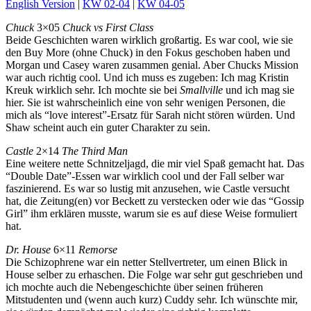
English Version
|
KW 02-04
|
KW 04-05
Chuck
3×05
Chuck vs First Class
Beide Geschichten waren wirklich großartig. Es war cool, wie sie
den Buy More (ohne Chuck) in den Fokus geschoben haben und
Morgan und Casey waren zusammen genial. Aber Chucks Mission
war auch richtig cool. Und ich muss es zugeben: Ich mag Kristin
Kreuk wirklich sehr. Ich mochte sie bei
Smallville
und ich mag sie
hier. Sie ist wahrscheinlich eine von sehr wenigen Personen, die
mich als “love interest”-Ersatz für Sarah nicht stören würden. Und
Shaw scheint auch ein guter Charakter zu sein.
Castle
2×14
The Third Man
Eine weitere nette Schnitzeljagd, die mir viel Spaß gemacht hat. Das
“Double Date”-Essen war wirklich cool und der Fall selber war
faszinierend. Es war so lustig mit anzusehen, wie Castle versucht
hat, die Zeitung(en) vor Beckett zu verstecken oder wie das “Gossip
Girl” ihm erklären musste, warum sie es auf diese Weise formuliert
hat.
Dr. House
6×11
Remorse
Die Schizophrene war ein netter Stellvertreter, um einen Blick in
House selber zu erhaschen. Die Folge war sehr gut geschrieben und
ich mochte auch die Nebengeschichte über seinen früheren
Mitstudenten und (wenn auch kurz) Cuddy sehr. Ich wünschte mir,