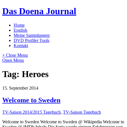
Skip
Das Doena Journal
to
content
Home
English
Meine Sammlungen
DVD Profiler Tools
Kontakt
× Close Menu
Open Menu
Tag:
Heroes
15. September 2014
Welcome to Sweden
TV-Saison 2014/2015 Tagebuch
,
TV-Saison Tagebuch
Welcome to Sweden Welcome to Sweden @ Wikipedia Welcome to
Sweden @ IMDb Inhalt: Die Serie wurde einigen Erfahrungen von