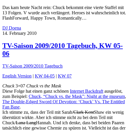
Das kam heute Nacht rein: Chuck bekommt eine vierte Staffel mit
13 Folgen. V wurde auch verlängert. Heroes ist wahrscheinlich tot.
FlashForward, Happy Town, Romantically…
DJ Doena
14. February 2010
TV-Saison 2009/2010 Tagebuch, KW 05-
06
TV-Saison 2009/2010 Tagebuch
English Version
|
KW 04-05
|
KW 07
Chuck
3×07
Chuck vs the Mask
Diese Folge hat einen ganz schönen
Internet Backdraft
ausgelöst,
zum Beispiel:
Chuck, “Chuck vs. the Mask”: Night at the museum
,
The Double-Edged Sword Of Devotion: ‘Chuck’ Vs. The Entitled
Fan Base
.
Ich stimme zu, dass der Teil mit Sarah/
Clark Kent
Shaw ein wenig
überstürzt wirkte. Aber ich stimme nicht zu bei dem Teil mit
Chuck/
Lana Lang
Hannah. Und ich denke, dass bei beiden Paaren
tatsächlich eine gewisse Chemie zu spüren ist. Vielleicht ist das der