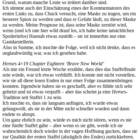
Grund, warum manche Leute so irritiert darüber sind.
Ich stimme auch der Einschätzung eines der Kommentatoren des
ersten Links zu, dass Chuck versucht, eine Maske zu tragen, um ein
besserer Spion zu werden und dass er Gefahr läuft, zu dieser Maske
zu werden. Meine Prognose ist, dass seine Maske zerstört wird,
wenn (und ich rate hier wild drauf los, ich habe keine tatsächlichen
Spoilerinfos) Hannah etwas zustößt – sie ist immerhin nur eine
Gastdarstellerin.
Also in Summe, ich mochte die Folge, weil ich nicht denke, dass es
unglaubwürdig war, was ich gesehen habe.
Heroes
4×19
Chapter Eighteen ‘Brave New World’
Als mir ein Freund letzte Woche erzählte, dass dies das Staffelfinale
sein würde, war ich etwas verblüfft. Ich konnte mir nicht vorstellen,
wie sie all diese losen Enden in nur einer Folge zusammenbringen
konnten. Irgendwie haben sie es geschafft, aber es fühlte sich sehr
gehetzt und ist etwas verpufft – aber das scheint ja eine
Heroes
-
Tradition seit Staffel 1 zu sein.
Ich mochte es, dass sie langsam anfingen, ich wurde etwas
gelangweilt, als sie in der Mitte nicht schneller wurden und dann
endete es abrupt.
Um ganz ehrlich zu sein, würde es mich nicht stören, wenn es nie
eine fünfte Staffel gäbe – aber wenn es sie gibt, werde ich sie
wahrscheinlich doch wieder in der vagen Hoffnung gucken, dass sie
zur Qualität der ersten Staffel (abzüglich des Endes) zurückkehren.