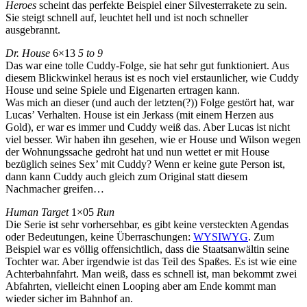
Heroes
scheint das perfekte Beispiel einer Silvesterrakete zu sein.
Sie steigt schnell auf, leuchtet hell und ist noch schneller
ausgebrannt.
Dr. House
6×13
5 to 9
Das war eine tolle Cuddy-Folge, sie hat sehr gut funktioniert. Aus
diesem Blickwinkel heraus ist es noch viel erstaunlicher, wie Cuddy
House und seine Spiele und Eigenarten ertragen kann.
Was mich an dieser (und auch der letzten(?)) Folge gestört hat, war
Lucas’ Verhalten. House ist ein Jerkass (mit einem Herzen aus
Gold), er war es immer und Cuddy weiß das. Aber Lucas ist nicht
viel besser. Wir haben ihn gesehen, wie er House und Wilson wegen
der Wohnungssache gedroht hat und nun wettet er mit House
bezüglich seines Sex’ mit Cuddy? Wenn er keine gute Person ist,
dann kann Cuddy auch gleich zum Original statt diesem
Nachmacher greifen…
Human Target
1×05
Run
Die Serie ist sehr vorhersehbar, es gibt keine versteckten Agendas
oder Bedeutungen, keine Überraschungen:
WYSIWYG
. Zum
Beispiel war es völlig offensichtlich, dass die Staatsanwältin seine
Tochter war. Aber irgendwie ist das Teil des Spaßes. Es ist wie eine
Achterbahnfahrt. Man weiß, dass es schnell ist, man bekommt zwei
Abfahrten, vielleicht einen Looping aber am Ende kommt man
wieder sicher im Bahnhof an.