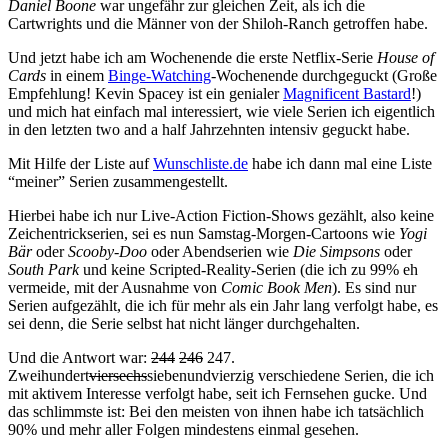
Daniel Boone
war ungefähr zur gleichen Zeit, als ich die
Cartwrights und die Männer von der Shiloh-Ranch getroffen habe.
Und jetzt habe ich am Wochenende die erste Netflix-Serie
House of
Cards
in einem
Binge-Watching
-Wochenende durchgeguckt (Große
Empfehlung! Kevin Spacey ist ein genialer
Magnificent Bastard
!)
und mich hat einfach mal interessiert, wie viele Serien ich eigentlich
in den letzten two and a half Jahrzehnten intensiv geguckt habe.
Mit Hilfe der Liste auf
Wunschliste.de
habe ich dann mal eine Liste
“meiner” Serien zusammengestellt.
Hierbei habe ich nur Live-Action Fiction-Shows gezählt, also keine
Zeichentrickserien, sei es nun Samstag-Morgen-Cartoons wie
Yogi
Bär
oder
Scooby-Doo
oder Abendserien wie
Die Simpsons
oder
South Park
und keine Scripted-Reality-Serien (die ich zu 99% eh
vermeide, mit der Ausnahme von
Comic Book Men
). Es sind nur
Serien aufgezählt, die ich für mehr als ein Jahr lang verfolgt habe, es
sei denn, die Serie selbst hat nicht länger durchgehalten.
Und die Antwort war:
244
246
247.
Zweihundert
vier
sechs
siebenundvierzig verschiedene Serien, die ich
mit aktivem Interesse verfolgt habe, seit ich Fernsehen gucke. Und
das schlimmste ist: Bei den meisten von ihnen habe ich tatsächlich
90% und mehr aller Folgen mindestens einmal gesehen.