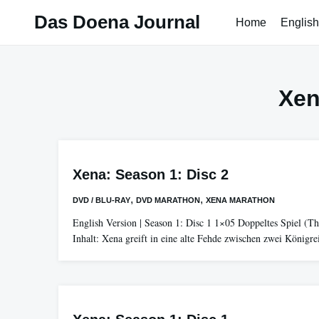
Skip
Das Doena Journal
Home
English
to
content
Xen
Xena: Season 1: Disc 2
,
,
DVD / BLU-RAY
DVD MARATHON
XENA MARATHON
English Version | Season 1: Disc 1 1×05 Doppeltes Spiel (T
Inhalt: Xena greift in eine alte Fehde zwischen zwei Königr