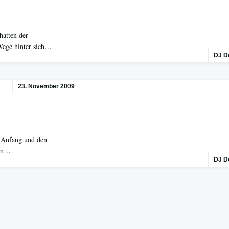
hatten der
 Wege hinter sich…
DJ D
23. November 2009
n Anfang und den
 um…
DJ D