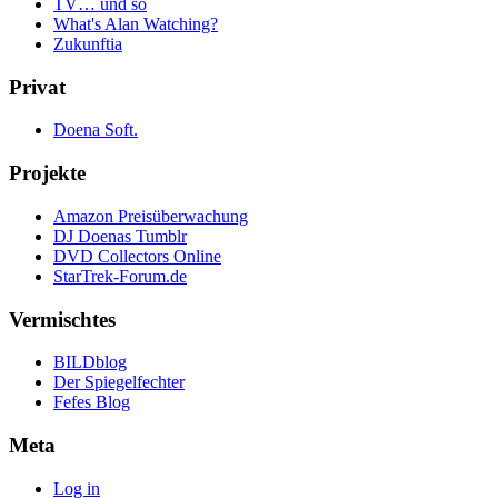
TV… und so
What's Alan Watching?
Zukunftia
Privat
Doena Soft.
Projekte
Amazon Preisüberwachung
DJ Doenas Tumblr
DVD Collectors Online
StarTrek-Forum.de
Vermischtes
BILDblog
Der Spiegelfechter
Fefes Blog
Meta
Log in