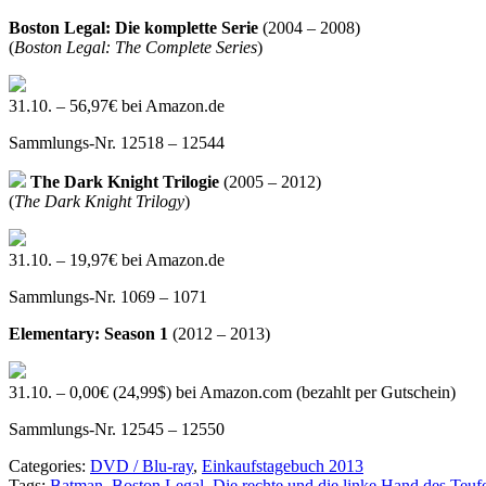
Boston Legal: Die komplette Serie
(2004 – 2008)
(
Boston Legal: The Complete Series
)
31.10. – 56,97€ bei Amazon.de
Sammlungs-Nr. 12518 – 12544
The Dark Knight Trilogie
(2005 – 2012)
(
The Dark Knight Trilogy
)
31.10. – 19,97€ bei Amazon.de
Sammlungs-Nr. 1069 – 1071
Elementary: Season 1
(2012 – 2013)
31.10. – 0,00€ (24,99$) bei Amazon.com (bezahlt per Gutschein)
Sammlungs-Nr. 12545 – 12550
Categories:
DVD / Blu-ray
,
Einkaufstagebuch 2013
Tags:
Batman
,
Boston Legal
,
Die rechte und die linke Hand des Teuf