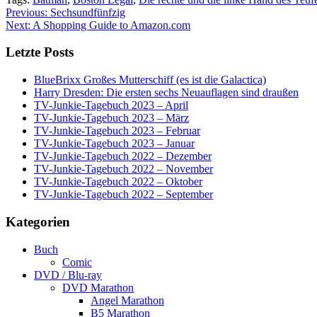
Post
Previous:
Sechsundfünfzig
Next:
A Shopping Guide to Amazon.com
navigation
Letzte Posts
BlueBrixx Großes Mutterschiff (es ist die Galactica)
Harry Dresden: Die ersten sechs Neuauflagen sind draußen
TV-Junkie-Tagebuch 2023 – April
TV-Junkie-Tagebuch 2023 – März
TV-Junkie-Tagebuch 2023 – Februar
TV-Junkie-Tagebuch 2023 – Januar
TV-Junkie-Tagebuch 2022 – Dezember
TV-Junkie-Tagebuch 2022 – November
TV-Junkie-Tagebuch 2022 – Oktober
TV-Junkie-Tagebuch 2022 – September
Kategorien
Buch
Comic
DVD / Blu-ray
DVD Marathon
Angel Marathon
B5 Marathon