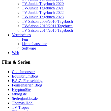
TV-Junkie Tagebuch 2020
TV-Junkie Tagebuch 2021
TV-Junkie Tagebuch 2022
TV-Junkie Tagebuch 2023
TV-Saison 2009/2010 Tagebuch
TV-Saison 2010/2011 Tagebuch
TV-Saison 2014/2015 Tagebuch
Vermischtes
Fun
klemmbausteine
Software
Web
Film & Serien
Couchmonster
EquilibriumBlog
F.A.Z. Fernsehblog
Fernsehserien Blog
KryptonSite
sablog.de
Serienjunkies.de
Thomas Höhl
TV Tropes