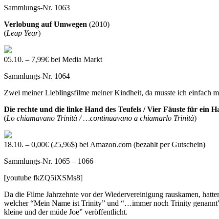
Sammlungs-Nr. 1063
Verlobung auf Umwegen
(2010)
(
Leap Year
)
05.10. – 7,99€ bei Media Markt
Sammlungs-Nr. 1064
Zwei meiner Lieblingsfilme meiner Kindheit, da musste ich einfach ma
Die rechte und die linke Hand des Teufels / Vier Fäuste für ein Ha
(
Lo chiamavano Trinità / …continuavano a chiamarlo Trinità
)
18.10. – 0,00€ (25,96$) bei Amazon.com (bezahlt per Gutschein)
Sammlungs-Nr. 1065 – 1066
[youtube fkZQ5iXSMs8]
Da die Filme Jahrzehnte vor der Wiedervereinigung rauskamen, hatten 
welcher “Mein Name ist Trinity” und “…immer noch Trinity genannt” b
kleine und der müde Joe” veröffentlicht.