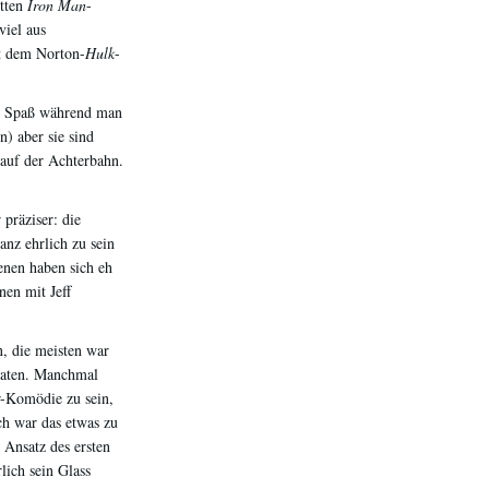
itten
Iron Man
-
viel aus
ht dem Norton-
Hulk
-
el Spaß während man
) aber sie sind
 auf der Achterbahn.
präziser: die
nz ehrlich zu sein
enen haben sich eh
nen mit Jeff
n, die meisten war
traten. Manchmal
ur-Komödie zu sein,
ch war das etwas zu
 Ansatz des ersten
lich sein Glass