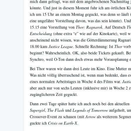
mich dann gefragt, was mit dem angebrochenen Nachmittag je
könnte. Und just in diesem Moment fuhr ich am örtlichen Ki
ich um 15 Uhr an einem Montag geguckt, was denn so läuft (
eine ungefähre Vorstellung davon, was das sein könnte). Un
15.15 eine Vorstellung von
Thor: Ragnarok
. Auf Deutsch
Th
Entscheidung
(ohne extra “e” wie auf der Kinokarte), weil w
anscheinend nicht wissen, was die Götterdämmerung Ragnar
18.00 kam
Justice League
. Schnelle Rechnung: Ist
Thor
vorb
beginnt? Wahrscheinlich. OK, also beide Tickets gekauft. Be
Synchro, weil O-Ton dann doch etwas mehr Vorausplanung er
Bei Thor waren wir dann drei Leute im Kino. Eine Mutter m
Was nicht völlig überraschend ist, wenn man bedenkt, dass e
eines normalen Arbeitstages in Woche 4 des Films war.
Justi
aber auch nur von sechs Leuten (inklusive mir) in Woche 2 z
zugänglicheren Zeit geguckt.
Dann zwei Tage später hatte ich auch noch bei den aktuellen 
Supergirl
,
The Flash
und
Legends of Tomorrow
aufgeholt, u
Crossover-Event zu schauen (mit
Arrow
als weiterem Segmen
guckte ich
Crisis on Earth-X
.