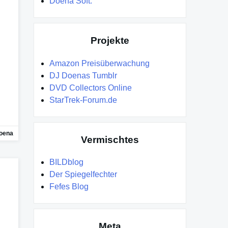
Doena Soft.
Projekte
Amazon Preisüberwachung
DJ Doenas Tumblr
DVD Collectors Online
StarTrek-Forum.de
oena
Vermischtes
BILDblog
Der Spiegelfechter
Fefes Blog
Meta