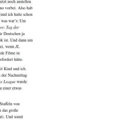
tzt noch anstellen
no vorbei. Also hab
und ich hatte schon
d was war’s: Um
or: Tag der
ir Deutschen ja
ök ist. Und dann um
ei, wenn
JL
ide Filme in
fordert hätte.
it Kind und ich.
s der Nachmittag
ce League
wurde
u einer etwas
Staffeln von
m das große
t). Und somit