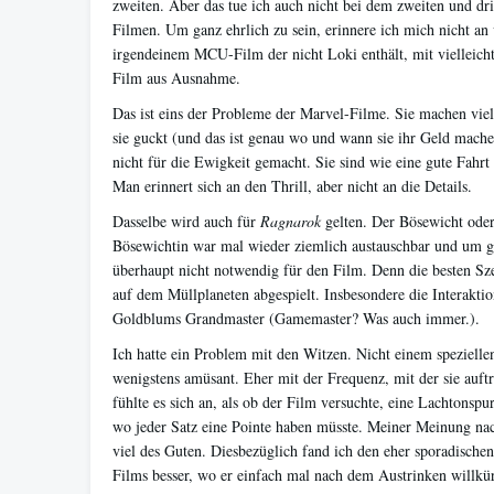
zweiten. Aber das tue ich auch nicht bei dem zweiten und dr
Filmen. Um ganz ehrlich zu sein, erinnere ich mich nicht an 
irgendeinem MCU-Film der nicht Loki enthält, mit vielleic
Film aus Ausnahme.
Das ist eins der Probleme der Marvel-Filme. Sie machen vi
sie guckt (und das ist genau wo und wann sie ihr Geld machen
nicht für die Ewigkeit gemacht. Sie sind wie eine gute Fahrt
Man erinnert sich an den Thrill, aber nicht an die Details.
Dasselbe wird auch für
Ragnarok
gelten. Der Bösewicht oder 
Bösewichtin war mal wieder ziemlich austauschbar und um ga
überhaupt nicht notwendig für den Film. Denn die besten Sz
auf dem Müllplaneten abgespielt. Insbesondere die Interaktio
Goldblums Grandmaster (Gamemaster? Was auch immer.).
Ich hatte ein Problem mit den Witzen. Nicht einem spezielle
wenigstens amüsant. Eher mit der Frequenz, mit der sie auf
fühlte es sich an, als ob der Film versuchte, eine Lachtonsp
wo jeder Satz eine Pointe haben müsste. Meiner Meinung na
viel des Guten. Diesbezüglich fand ich den eher sporadischen
Films besser, wo er einfach mal nach dem Austrinken willkür