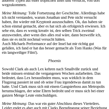
anderen Typen auf einer tropischen Insel und versucht, von dort
wegzukommen.
Meine Meinung:
Tolle Fortsetzung der Geschichte. Allerdings habe
ich nicht verstanden, warum Jonathan und Pete nicht versucht
haben, ihn wieder mit Kryptonit auszuschalten. Ok, das haben sie
schon einmal gemacht, aber es hat sich als erfolgreich erwiesen. Ich
sehe ein, dass es wenig kreativ ist, den selben Trick zweimal
anzuwenden, aber wenn dies alles real wäre, dann bezweifle ich,
dass sie es nicht nochmal versucht hätten.
Auch Michaels Performance auf der Insel hat mir richtig gut
gefallen, ich fand er hat das besser gemacht als Tom Hanks (Was für
ein langweiliger Film!).
Phoenix
Sowohl Clark als auch Lex kehren nach Smallville zurück und
beide müssen erstmal die vergangenen Wochen aufarbeiten. Das
bedeutet, dass Lex herausfinden muss, was wirklich in dem
Flugzeug passiert ist und ob seine Frau irgendetwas damit zu tun
hatte. Und Clark muss sich mit einem Gangsterboss aus Metropolis
herumschlagen, der seine Eltern bedroht und er muss sich bei einer
ganzen Menge Leute entschuldigen.
Meine Meinung:
Das war ein guter Abschluss dieses Vierteilers.
Leider endet es aber auch mit Clarks Beendingung seiner Beziehung