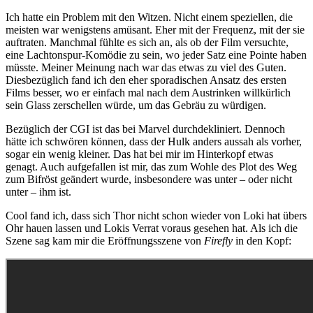
Ich hatte ein Problem mit den Witzen. Nicht einem speziellen, die
meisten war wenigstens amüsant. Eher mit der Frequenz, mit der sie
auftraten. Manchmal fühlte es sich an, als ob der Film versuchte,
eine Lachtonspur-Komödie zu sein, wo jeder Satz eine Pointe haben
müsste. Meiner Meinung nach war das etwas zu viel des Guten.
Diesbezüglich fand ich den eher sporadischen Ansatz des ersten
Films besser, wo er einfach mal nach dem Austrinken willkürlich
sein Glass zerschellen würde, um das Gebräu zu würdigen.
Bezüglich der CGI ist das bei Marvel durchdekliniert. Dennoch
hätte ich schwören können, dass der Hulk anders aussah als vorher,
sogar ein wenig kleiner. Das hat bei mir im Hinterkopf etwas
genagt. Auch aufgefallen ist mir, das zum Wohle des Plot des Weg
zum Bifröst geändert wurde, insbesondere was unter – oder nicht
unter – ihm ist.
Cool fand ich, dass sich Thor nicht schon wieder von Loki hat übers
Ohr hauen lassen und Lokis Verrat voraus gesehen hat. Als ich die
Szene sag kam mir die Eröffnungsszene von
Firefly
in den Kopf: