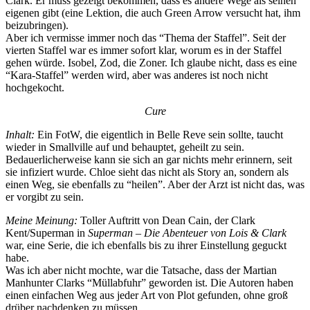
Clark. Er muss gezeigt bekommen, dass es andere Wege als seinen
eigenen gibt (eine Lektion, die auch Green Arrow versucht hat, ihm
beizubringen).
Aber ich vermisse immer noch das “Thema der Staffel”. Seit der
vierten Staffel war es immer sofort klar, worum es in der Staffel
gehen würde. Isobel, Zod, die Zoner. Ich glaube nicht, dass es eine
“Kara-Staffel” werden wird, aber was anderes ist noch nicht
hochgekocht.
Cure
Inhalt:
Ein FotW, die eigentlich in Belle Reve sein sollte, taucht
wieder in Smallville auf und behauptet, geheilt zu sein.
Bedauerlicherweise kann sie sich an gar nichts mehr erinnern, seit
sie infiziert wurde. Chloe sieht das nicht als Story an, sondern als
einen Weg, sie ebenfalls zu “heilen”. Aber der Arzt ist nicht das, was
er vorgibt zu sein.
Meine Meinung:
Toller Auftritt von Dean Cain, der Clark
Kent/Superman in
Superman – Die Abenteuer von Lois & Clark
war, eine Serie, die ich ebenfalls bis zu ihrer Einstellung geguckt
habe.
Was ich aber nicht mochte, war die Tatsache, dass der Martian
Manhunter Clarks “Müllabfuhr” geworden ist. Die Autoren haben
einen einfachen Weg aus jeder Art von Plot gefunden, ohne groß
drüber nachdenken zu müssen.