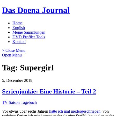
Skip
Das Doena Journal
to
content
Home
English
Meine Sammlungen
DVD Profiler Tools
Kontakt
× Close Menu
Open Menu
Tag:
Supergirl
5. December 2019
Serienjunkie: Eine Historie – Teil 2
TV-Saison Tagebuch
Vor etwas über sechs Jahren
hatte ich mal niedergeschrieben
, von
welchen Serien ich mindestens mehr als eine Staffel, bei vielen mehr