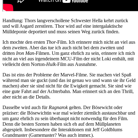
Handlung: Thors langverschollene Schwester Hella kehrt zurück
und will Asgard zerstören. Thor wird auf eine intergalaktische
Mülldeponie deportiert und muss seinen Weg zurück finden.
Ich mochte den ersten
Thor
-Film. Ich erinnere mich nicht an viel aus
dem zweiten. Aber das tue ich auch nicht bei dem zweiten und
dritten
Iron Man
-Filmen. Um ganz ehrlich zu sein, erinnere ich mich
nicht an viel aus irgendeinem MCU-Film der nicht Loki enthält, mit
vielleicht dem Norton-
Hulk
-Film aus Ausnahme.
Das ist eins der Probleme der Marvel-Filme. Sie machen viel Spaß
während man sie guckt (und das ist genau wo und wann sie ihr Geld
machen) aber sie sind nicht für die Ewigkeit gemacht. Sie sind wie
eine gute Fahrt auf der Achterbahn. Man erinnert sich an den Thrill,
aber nicht an die Details.
Dasselbe wird auch für
Ragnarok
gelten. Der Bösewicht oder
präziser: die Bösewichtin war mal wieder ziemlich austauschbar und
um ganz ehrlich zu sein überhaupt nicht notwendig für den Film.
Denn die besten Szenen haben sich eh auf dem Müllplaneten
abgespielt. Insbesondere die Interaktionen mit Jeff Goldblums
Grandmaster (Gamemaster? Was auch immer.).