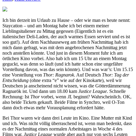
Ich bin derzeit im Urlaub zu Hause – oder wie man es heute nennt:
Staycation – und am Montag habe ich bei einem meiner
Lieblingsitaliener zu Mittag gegessen (Eigentlich ist es ein
italienischer Deli-Laden, der auch warmes Essen serviert und es ist
soo gut!). Auf dem Nachhauseweg am frühen Nachmittag hab ich
mich dann gefragt, was mit dem angebrochenen Nachmittag jetzt
noch anstellen könnte. Und just in diesem Moment fuhr ich am
örtlichen Kino vorbei. Also hab ich um 15 Uhr an einem Montag
geguckt, was denn so läuft (und ich hatte schon eine ungefähre
Vorstellung davon, was das sein könnte). Und was war’s: Um 15.15
eine Vorstellung von
Thor: Ragnarok
. Auf Deutsch
Thor: Tag der
Entscheidung
(ohne extra “e” wie auf der Kinokarte), weil wir
Deutschen ja anscheinend nicht wissen, was die Götterdämmerung
Ragnarök ist. Und dann um 18.00 kam
Justice League
. Schnelle
Rechnung: Ist
Thor
vorbei, wenn
JL
beginnt? Wahrscheinlich. OK,
also beide Tickets gekauft. Beide Filme in Synchro, weil O-Ton
dann doch etwas mehr Vorausplanung erfordert hätte.
Bei Thor waren wir dann drei Leute im Kino. Eine Mutter mit Kind
und ich. Was nicht völlig überraschend ist, wenn man bedenkt, dass
es der Nachmittag eines normalen Arbeitstages in Woche 4 des
Films war.
Justice League
wurde aber auch nur von sechs Leuten