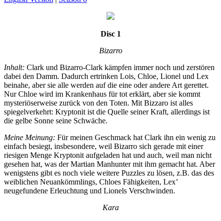
Disc 1
Bizarro
Inhalt:
Clark und Bizarro-Clark kämpfen immer noch und zerstören
dabei den Damm. Dadurch ertrinken Lois, Chloe, Lionel und Lex
beinahe, aber sie alle werden auf die eine oder andere Art gerettet.
Nur Chloe wird im Krankenhaus für tot erklärt, aber sie kommt
mysteriöserweise zurück von den Toten. Mit Bizzaro ist alles
spiegelverkehrt: Kryptonit ist die Quelle seiner Kraft, allerdings ist
die gelbe Sonne seine Schwäche.
Meine Meinung:
Für meinen Geschmack hat Clark ihn ein wenig zu
einfach besiegt, insbesondere, weil Bizarro sich gerade mit einer
riesigen Menge Kryptonit aufgeladen hat und auch, weil man nicht
gesehen hat, was der Martian Manhunter mit ihm gemacht hat. Aber
wenigstens gibt es noch viele weitere Puzzles zu lösen, z.B. das des
weiblichen Neuankömmlings, Chloes Fähigkeiten, Lex’
neugefundene Erleuchtung und Lionels Verschwinden.
Kara