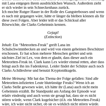
mit Lana entgegen ihrem ausdrücklichen Wunsch. Außerdem zieht
er sich wieder in sein Schneckenhaus zurück.
Ich mochte Rutger Hauer in der Rolle des Gangsterbosses und wenn
es nach mir gegangen wäre, hätte er länger da bleiben können als für
diese zwei Folgen. Aber leider teilt er das Schicksal aller
Bösewichte, die Clarks Geheimnis kennen.
Gejagt!
(
Extinction
)
Inhalt:
Ein “Meteoriten-Freak” greift Lana im
Schulschwimmbecken an und wird von einem geheimen Beschützer
erschossen. Er hat schon mehrere Menschen getötet und sein
nächstes Ziel ist Lex, von dem er glaubt, dass dieser auch ein
Meteoriten-Freak ist. Clark kann Lex wieder einmal retten, aber dass
bringt auch ihn ins Fadenkreuz. Leider findet der Schütze auch noch
Clarks Achillesferse und benutzt Kryptonitkugeln.
Meine Meinung:
Mir hat das Thema der Folge gefallen: Sind alle
Meteoriten-infizierten Leute blutrünstige Freaks? Wenn ich an
Clarks Stelle gewesen wäre, ich hätte ihr (Lana) auch nicht mein
Geheimnis erzählt. Ihr Standpunkt am Anfang der Episode war
relativ eindeutig und auch wenn sie gesagt hat, dass sie es nicht
stören würde, wenn Clark kugelsicher (d.h. ein Meteoriten-Freak)
wäre, ich wäre nicht sicher, ob sie es wirklich nicht stören würde.