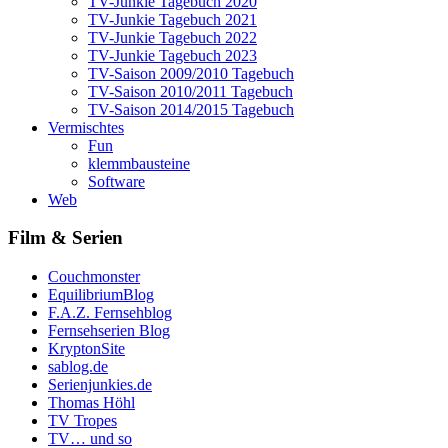
TV-Junkie Tagebuch 2020
TV-Junkie Tagebuch 2021
TV-Junkie Tagebuch 2022
TV-Junkie Tagebuch 2023
TV-Saison 2009/2010 Tagebuch
TV-Saison 2010/2011 Tagebuch
TV-Saison 2014/2015 Tagebuch
Vermischtes
Fun
klemmbausteine
Software
Web
Film & Serien
Couchmonster
EquilibriumBlog
F.A.Z. Fernsehblog
Fernsehserien Blog
KryptonSite
sablog.de
Serienjunkies.de
Thomas Höhl
TV Tropes
TV… und so