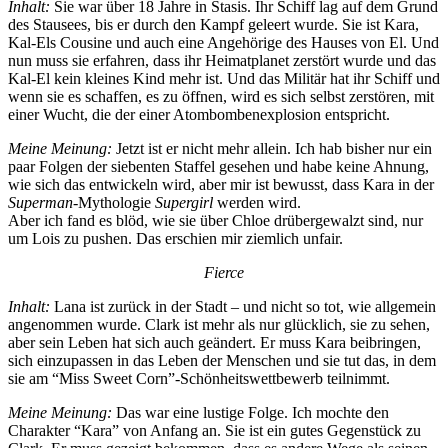
Inhalt:
Sie war über 18 Jahre in Stasis. Ihr Schiff lag auf dem Grund
des Stausees, bis er durch den Kampf geleert wurde. Sie ist Kara,
Kal-Els Cousine und auch eine Angehörige des Hauses von El. Und
nun muss sie erfahren, dass ihr Heimatplanet zerstört wurde und das
Kal-El kein kleines Kind mehr ist. Und das Militär hat ihr Schiff und
wenn sie es schaffen, es zu öffnen, wird es sich selbst zerstören, mit
einer Wucht, die der einer Atombombenexplosion entspricht.
Meine Meinung:
Jetzt ist er nicht mehr allein. Ich hab bisher nur ein
paar Folgen der siebenten Staffel gesehen und habe keine Ahnung,
wie sich das entwickeln wird, aber mir ist bewusst, dass Kara in der
Superman
-Mythologie
Supergirl
werden wird.
Aber ich fand es blöd, wie sie über Chloe drübergewalzt sind, nur
um Lois zu pushen. Das erschien mir ziemlich unfair.
Fierce
Inhalt:
Lana ist zurück in der Stadt – und nicht so tot, wie allgemein
angenommen wurde. Clark ist mehr als nur glücklich, sie zu sehen,
aber sein Leben hat sich auch geändert. Er muss Kara beibringen,
sich einzupassen in das Leben der Menschen und sie tut das, in dem
sie am “Miss Sweet Corn”-Schönheitswettbewerb teilnimmt.
Meine Meinung:
Das war eine lustige Folge. Ich mochte den
Charakter “Kara” von Anfang an. Sie ist ein gutes Gegenstück zu