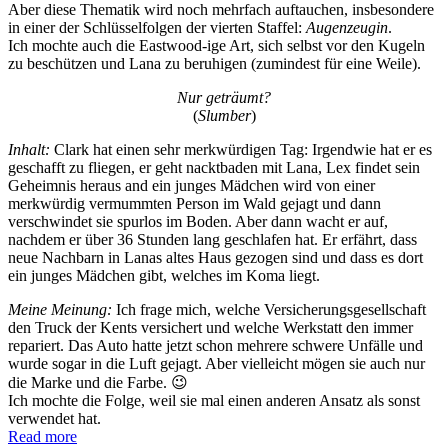
Aber diese Thematik wird noch mehrfach auftauchen, insbesondere
in einer der Schlüsselfolgen der vierten Staffel:
Augenzeugin
.
Ich mochte auch die Eastwood-ige Art, sich selbst vor den Kugeln
zu beschützen und Lana zu beruhigen (zumindest für eine Weile).
Nur geträumt?
(
Slumber
)
Inhalt:
Clark hat einen sehr merkwürdigen Tag: Irgendwie hat er es
geschafft zu fliegen, er geht nacktbaden mit Lana, Lex findet sein
Geheimnis heraus and ein junges Mädchen wird von einer
merkwürdig vermummten Person im Wald gejagt und dann
verschwindet sie spurlos im Boden. Aber dann wacht er auf,
nachdem er über 36 Stunden lang geschlafen hat. Er erfährt, dass
neue Nachbarn in Lanas altes Haus gezogen sind und dass es dort
ein junges Mädchen gibt, welches im Koma liegt.
Meine Meinung:
Ich frage mich, welche Versicherungsgesellschaft
den Truck der Kents versichert und welche Werkstatt den immer
repariert. Das Auto hatte jetzt schon mehrere schwere Unfälle und
wurde sogar in die Luft gejagt. Aber vielleicht mögen sie auch nur
die Marke und die Farbe. 😉
Ich mochte die Folge, weil sie mal einen anderen Ansatz als sonst
verwendet hat.
Read more