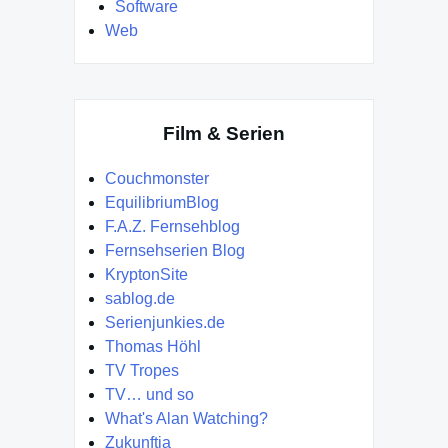
Software
Web
Film & Serien
Couchmonster
EquilibriumBlog
F.A.Z. Fernsehblog
Fernsehserien Blog
KryptonSite
sablog.de
Serienjunkies.de
Thomas Höhl
TV Tropes
TV… und so
What's Alan Watching?
Zukunftia