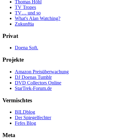
Thomas Höhl
TV Tropes
TV… und so
What's Alan Watching?
Zukunftia
Privat
Doena Soft.
Projekte
Amazon Preisüberwachung
DJ Doenas Tumblr
DVD Collectors Online
StarTrek-Forum.de
Vermischtes
BILDblog
Der Spiegelfechter
Fefes Blog
Meta