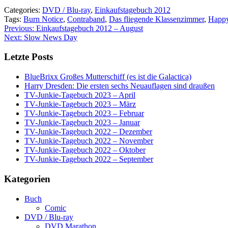
Categories:
DVD / Blu-ray
,
Einkaufstagebuch 2012
Tags:
Burn Notice
,
Contraband
,
Das fliegende Klassenzimmer
,
Happy
Post
Previous:
Einkaufstagebuch 2012 – August
Next:
Slow News Day
navigation
Letzte Posts
BlueBrixx Großes Mutterschiff (es ist die Galactica)
Harry Dresden: Die ersten sechs Neuauflagen sind draußen
TV-Junkie-Tagebuch 2023 – April
TV-Junkie-Tagebuch 2023 – März
TV-Junkie-Tagebuch 2023 – Februar
TV-Junkie-Tagebuch 2023 – Januar
TV-Junkie-Tagebuch 2022 – Dezember
TV-Junkie-Tagebuch 2022 – November
TV-Junkie-Tagebuch 2022 – Oktober
TV-Junkie-Tagebuch 2022 – September
Kategorien
Buch
Comic
DVD / Blu-ray
DVD Marathon