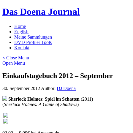
Skip
Das Doena Journal
to
content
Home
English
Meine Sammlungen
DVD Profiler Tools
Kontakt
× Close Menu
Open Menu
Einkaufstagebuch 2012 – September
30. September 2012
Author:
DJ Doena
Sherlock Holmes: Spiel im Schatten
(2011)
(
Sherlock Holmes: A Game of Shadows
)
03.09. – 9,99€ bei Amazon.de