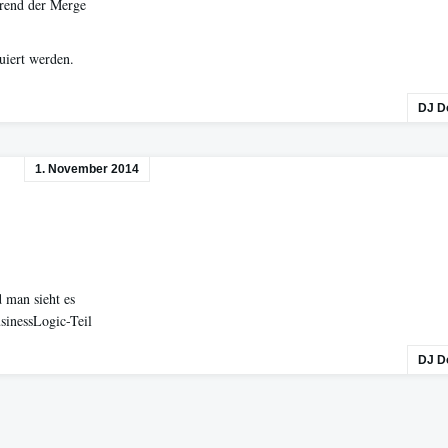
hrend der Merge
uiert werden.
DJ D
1. November 2014
 man sieht es
sinessLogic-Teil
DJ D