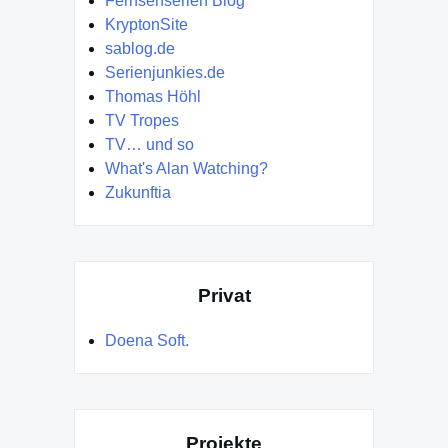
Fernsehserien Blog
KryptonSite
sablog.de
Serienjunkies.de
Thomas Höhl
TV Tropes
TV… und so
What's Alan Watching?
Zukunftia
Privat
Doena Soft.
Projekte