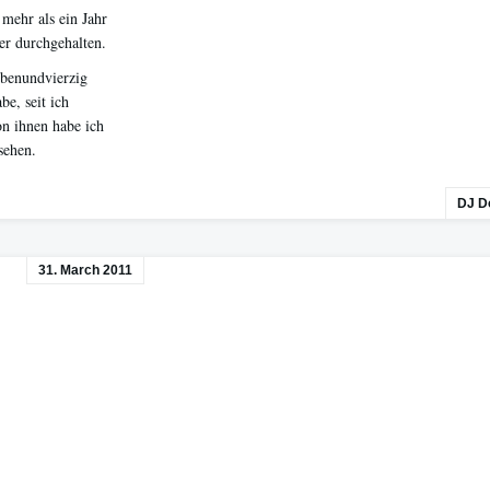
 mehr als ein Jahr
ger durchgehalten.
ebenundvierzig
be, seit ich
on ihnen habe ich
sehen.
DJ D
31. March 2011