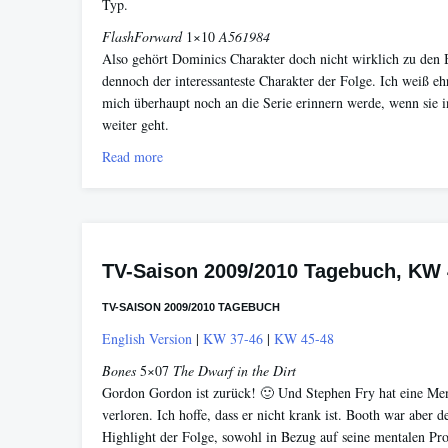
Typ.
FlashForward
1×10
A561984
Also gehört Dominics Charakter doch nicht wirklich zu den 
dennoch der interessanteste Charakter der Folge. Ich weiß ehr
mich überhaupt noch an die Serie erinnern werde, wenn sie 
weiter geht.
Read more
TV-Saison 2009/2010 Tagebuch, KW 
TV-SAISON 2009/2010 TAGEBUCH
English Version
|
KW 37-46
|
KW 45-48
Bones
5×07
The Dwarf in the Dirt
Gordon Gordon ist zurück! 🙂 Und Stephen Fry hat eine M
verloren. Ich hoffe, dass er nicht krank ist. Booth war aber de
Highlight der Folge, sowohl in Bezug auf seine mentalen Pr