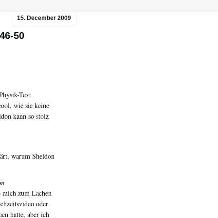
15. December 2009
46-50
 Physik-Text
cool, wie sie keine
ldon kann so stolz
klärt, warum Sheldon
om
die mich zum Lachen
chzeitsvideo oder
en hatte, aber ich