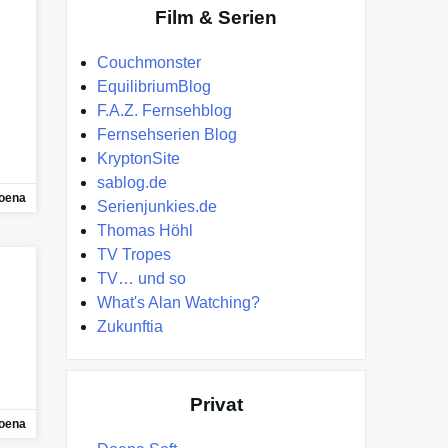
Film & Serien
Couchmonster
EquilibriumBlog
F.A.Z. Fernsehblog
Fernsehserien Blog
KryptonSite
sablog.de
oena
Serienjunkies.de
Thomas Höhl
TV Tropes
TV… und so
What's Alan Watching?
Zukunftia
Privat
oena