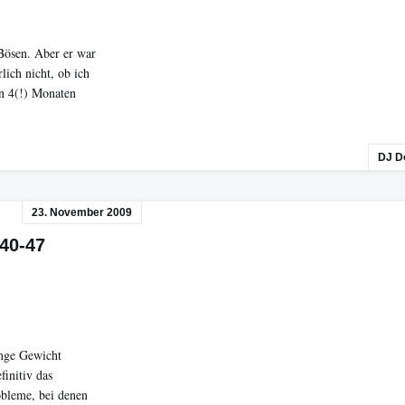
Bösen. Aber er war
lich nicht, ob ich
in 4(!) Monaten
DJ D
23. November 2009
40-47
enge Gewicht
finitiv das
obleme, bei denen