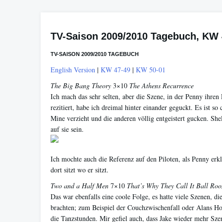
TV-Saison 2009/2010 Tagebuch, KW 
TV-SAISON 2009/2010 TAGEBUCH
English Version
|
KW 47-49
|
KW 50-01
The Big Bang Theory
3×10
The Athens Recurrence
Ich mach das sehr selten, aber die Szene, in der Penny ihren
rezitiert, habe ich dreimal hinter einander geguckt. Es ist so 
Mine verzieht und die anderen völlig entgeistert gucken. She
auf sie sein.
Ich mochte auch die Referenz auf den Piloten, als Penny er
dort sitzt wo er sitzt.
Two and a Half Men
7×10
That’s Why They Call It Ball Ro
Das war ebenfalls eine coole Folge, es hatte viele Szenen, 
brachten; zum Beispiel der Couchzwischenfall oder Alans Ho
die Tanzstunden. Mir gefiel auch, dass Jake wieder mehr Szen