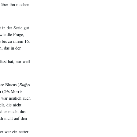
e über ihn machen
 in der Serie gut
wie die Frage,
e bis zu ihrem 16.
, das in der
sst hat, nur weil
rc Blucas (
Buffy
s
a (
24
s Morris
r war neulich auch
lt, die nicht
nd er macht das
ch nicht auf den
r war ein netter