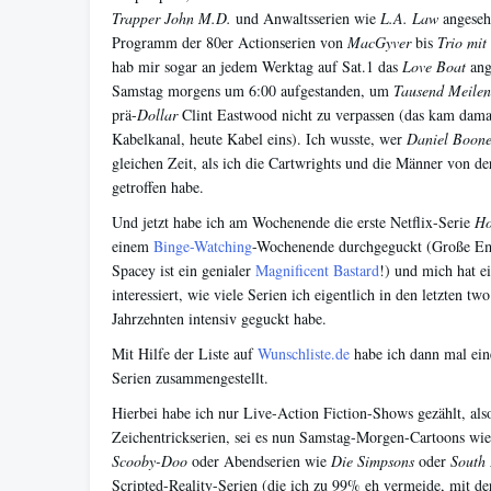
Trapper John M.D.
und Anwaltsserien wie
L.A. Law
angesehe
Programm der 80er Actionserien von
MacGyver
bis
Trio mit
hab mir sogar an jedem Werktag auf Sat.1 das
Love Boat
ang
Samstag morgens um 6:00 aufgestanden, um
Tausend Meilen
prä-
Dollar
Clint Eastwood nicht zu verpassen (das kam dama
Kabelkanal, heute Kabel eins). Ich wusste, wer
Daniel Boon
gleichen Zeit, als ich die Cartwrights und die Männer von d
getroffen habe.
Und jetzt habe ich am Wochenende die erste Netflix-Serie
Ho
einem
Binge-Watching
-Wochenende durchgeguckt (Große E
Spacey ist ein genialer
Magnificent Bastard
!) und mich hat e
interessiert, wie viele Serien ich eigentlich in den letzten two
Jahrzehnten intensiv geguckt habe.
Mit Hilfe der Liste auf
Wunschliste.de
habe ich dann mal ein
Serien zusammengestellt.
Hierbei habe ich nur Live-Action Fiction-Shows gezählt, als
Zeichentrickserien, sei es nun Samstag-Morgen-Cartoons wi
Scooby-Doo
oder Abendserien wie
Die Simpsons
oder
South
Scripted-Reality-Serien (die ich zu 99% eh vermeide, mit 