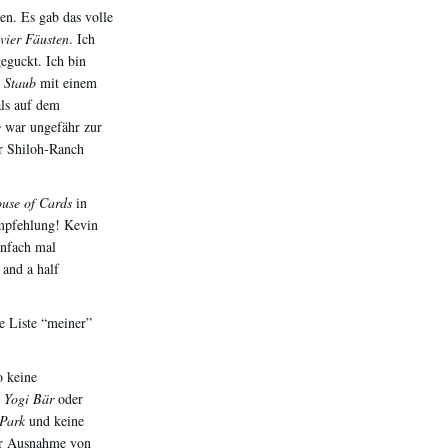
n. Es gab das volle
 vier Fäusten
. Ich
eguckt. Ich bin
 Staub
mit einem
ls auf dem
e
war ungefähr zur
er Shiloh-Ranch
use of Cards
in
mpfehlung! Kevin
infach mal
 and a half
e Liste “meiner”
o keine
e
Yogi Bär
oder
 Park
und keine
der Ausnahme von