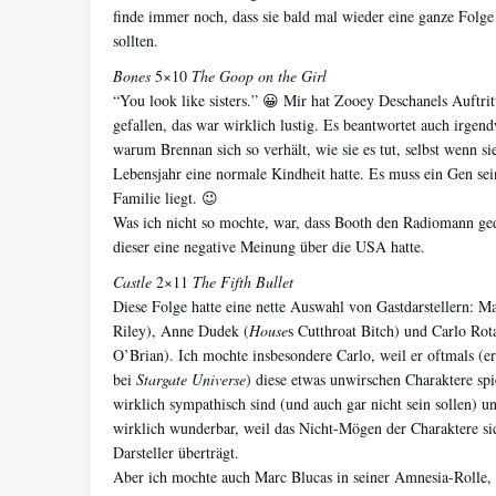
finde immer noch, dass sie bald mal wieder eine ganze Folg
sollten.
Bones
5×10
The Goop on the Girl
“You look like sisters.” 😀 Mir hat Zooey Deschanels Auftritt
gefallen, das war wirklich lustig. Es beantwortet auch irgend
warum Brennan sich so verhält, wie sie es tut, selbst wenn si
Lebensjahr eine normale Kindheit hatte. Es muss ein Gen sein
Familie liegt. 😉
Was ich nicht so mochte, war, dass Booth den Radiomann gedi
dieser eine negative Meinung über die USA hatte.
Castle
2×11
The Fifth Bullet
Diese Folge hatte eine nette Auswahl von Gastdarstellern: Ma
Riley), Anne Dudek (
House
s Cutthroat Bitch) und Carlo Rot
O’Brian). Ich mochte insbesondere Carlo, weil er oftmals (e
bei
Stargate Universe
) diese etwas unwirschen Charaktere spie
wirklich sympathisch sind (und auch gar nicht sein sollen) u
wirklich wunderbar, weil das Nicht-Mögen der Charaktere si
Darsteller überträgt.
Aber ich mochte auch Marc Blucas in seiner Amnesia-Rolle, e