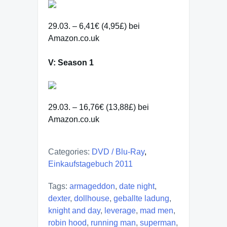
29.03. – 6,41€ (4,95£) bei
Amazon.co.uk
V: Season 1
29.03. – 16,76€ (13,88£) bei
Amazon.co.uk
Categories:
DVD / Blu-Ray
,
Einkaufstagebuch 2011
Tags:
armageddon
,
date night
,
dexter
,
dollhouse
,
geballte ladung
,
knight and day
,
leverage
,
mad men
,
robin hood
,
running man
,
superman
,