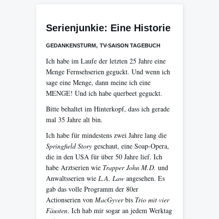
Serienjunkie: Eine Historie
,
GEDANKENSTURM
TV-SAISON TAGEBUCH
Ich habe im Laufe der letzten 25 Jahre eine
Menge Fernsehserien geguckt. Und wenn ich
sage eine Menge, dann meine ich eine
MENGE! Und ich habe querbeet geguckt.
Bitte behaltet im Hinterkopf, dass ich gerade
mal 35 Jahre alt bin.
Ich habe für mindestens zwei Jahre lang die
Springfield Story
geschaut, eine Soap-Opera,
die in den USA für über 50 Jahre lief. Ich
habe Arztserien wie
Trapper John M.D.
und
Anwaltsserien wie
L.A. Law
angesehen. Es
gab das volle Programm der 80er
Actionserien von
MacGyver
bis
Trio mit vier
Fäusten
. Ich hab mir sogar an jedem Werktag