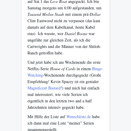
auf Sat.1 das
Love Boat
angeguckt. Ich bin
Samstag morgens um 6:00 aufgestanden, um
Tausend Meilen Staub
mit einem prä-
Dollar
Clint Eastwood nicht zu verpassen (das kam
damals auf dem Kabelkanal, heute Kabel
eins). Ich wusste, wer
Daniel Boone
war
ungefähr zur gleichen Zeit, als ich die
Cartwrights und die Männer von der Shiloh-
Ranch getroffen habe.
Und jetzt habe ich am Wochenende die erste
Netflix-Serie
House of Cards
in einem
Binge-
Watching
-Wochenende durchgeguckt (Große
Empfehlung! Kevin Spacey ist ein genialer
Magnificent Bastard
!) und mich hat einfach
mal interessiert, wie viele Serien ich
eigentlich in den letzten two and a half
Jahrzehnten intensiv geguckt habe.
Mit Hilfe der Liste auf
Wunschliste.de
habe
ich dann mal eine Liste “meiner” Serien
zusammengestellt.