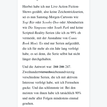
Hierbei habe ich nur Live-Action Fiction-
Shows gezählt, also keine Zeichentrickserien,
sei es nun Samstag-Morgen-Cartoons wie
Yogi Bär
oder
Scooby-Doo
oder Abendserien
wie
Die Simpsons
oder
South Park
und keine
Scripted-Reality-Serien (die ich zu 99% eh
vermeide, mit der Ausnahme von
Comic
Book Men
). Es sind nur Serien aufgezählt,
die ich für mehr als ein Jahr lang verfolgt
habe, es sei denn, die Serie selbst hat nicht
länger durchgehalten.
Und die Antwort war:
244
246
247.
Zweihundert
vier
sechs
siebenundvierzig
verschiedene Serien, die ich mit aktivem
Interesse verfolgt habe, seit ich Fernsehen
gucke. Und das schlimmste ist: Bei den
meisten von ihnen habe ich tatsächlich 90%
und mehr aller Folgen mindestens einmal
gesehen.