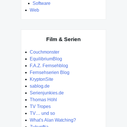
Software
Web
Film & Serien
Couchmonster
EquilibriumBlog
F.A.Z. Fernsehblog
Fernsehserien Blog
KryptonSite
sablog.de
Serienjunkies.de
Thomas Höhl
TV Tropes
TV… und so
What's Alan Watching?
Zukunftia