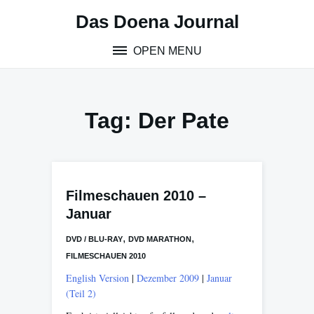
Skip
Das Doena Journal
to
content
OPEN MENU
Tag:
Der Pate
Filmeschauen 2010 –
Januar
,
,
DVD / BLU-RAY
DVD MARATHON
FILMESCHAUEN 2010
English Version
|
Dezember 2009
|
Januar
(Teil 2)