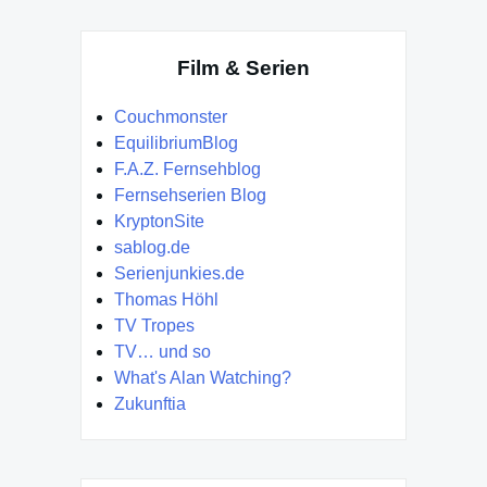
Film & Serien
Couchmonster
EquilibriumBlog
F.A.Z. Fernsehblog
Fernsehserien Blog
KryptonSite
sablog.de
Serienjunkies.de
Thomas Höhl
TV Tropes
TV… und so
What's Alan Watching?
Zukunftia