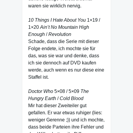
waren sie wirklich nervig.
10 Things I Hate About You
1×19 /
1×20
Ain’t No Mountain High
Enough
/
Revolution
Schade, dass die Serie mit dieser
Folge endete, ich mochte sie für
das, was sie war und denke, dass
ich sie dennoch auf DVD kaufen
werde, auch wenn es nur diese eine
Staffel ist.
Doctor Who
5×08 / 5×09
The
Hungry Earth
/
Cold Blood
Mir hat dieser Zweiteiler gut
gefallen. Er war etwas ruhiger (lies:
weniger Gerenne ;)) und ich mochte,
dass beide Parteien ihre Fehler und