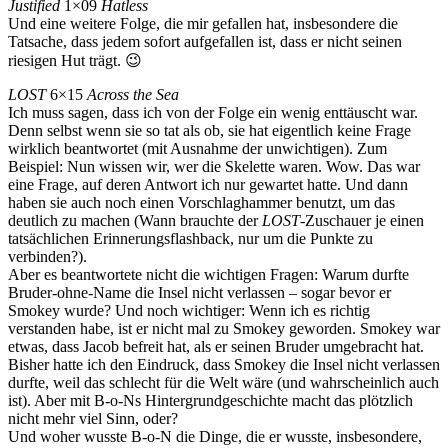
Justified
1×09
Hatless
Und eine weitere Folge, die mir gefallen hat, insbesondere die
Tatsache, dass jedem sofort aufgefallen ist, dass er nicht seinen
riesigen Hut trägt. 😉
LOST
6×15
Across the Sea
Ich muss sagen, dass ich von der Folge ein wenig enttäuscht war.
Denn selbst wenn sie so tat als ob, sie hat eigentlich keine Frage
wirklich beantwortet (mit Ausnahme der unwichtigen). Zum
Beispiel: Nun wissen wir, wer die Skelette waren. Wow. Das war
eine Frage, auf deren Antwort ich nur gewartet hatte. Und dann
haben sie auch noch einen Vorschlaghammer benutzt, um das
deutlich zu machen (Wann brauchte der
LOST
-Zuschauer je einen
tatsächlichen Erinnerungsflashback, nur um die Punkte zu
verbinden?).
Aber es beantwortete nicht die wichtigen Fragen: Warum durfte
Bruder-ohne-Name die Insel nicht verlassen – sogar bevor er
Smokey wurde? Und noch wichtiger: Wenn ich es richtig
verstanden habe, ist er nicht mal zu Smokey geworden. Smokey war
etwas, dass Jacob befreit hat, als er seinen Bruder umgebracht hat.
Bisher hatte ich den Eindruck, dass Smokey die Insel nicht verlassen
durfte, weil das schlecht für die Welt wäre (und wahrscheinlich auch
ist). Aber mit B-o-Ns Hintergrundgeschichte macht das plötzlich
nicht mehr viel Sinn, oder?
Und woher wusste B-o-N die Dinge, die er wusste, insbesondere,