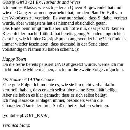
Gossip Girl
3×21
Ex-Husbands and Wives
Ich fand es Klasse, wie sich jeder an Queen B. gewendet hat und
wie die Gang zusammen gearbeitet hat, um den Plan Dr. Evil van
der Woodsens zu vereiteln. Es war nur schade, dass S. dabei verletzt
wurde, aber wenigstens hat es niemand absichtlich getan.
Das Ende beunruhigt mich aber; ich hoffe nur, dass jetzt N. keinen
Riesenfehler macht. Little J. hat bereits genug Schaden angerichtet.
(seht ihr, wie ich hier Gossip-Sprech angewendet habe? Ich finde es
immer wieder faszinieren, dass niemand in der Serie einen
vollständigen Namen zu haben scheint. ;))
Happy Town
Da die Serie bereits pausiert UND abgesetzt wurde, werde ich mir
nicht mal die Mühe machen, auch nur die zweite Folge zu gucken.
Dr. House
6×19
The Choice
Eine gute Folge. Ich mochte es, wie sie ihn nicht verbal dafür
verurteilt haben, dass er sich selbst über seine Sexualität belügt.
Aber sie haben es klar gemacht, dass er sich selbst belügt.
Ich mag Karaoke-Einlagen immer, besonders wenn die
Charaktere/Darsteller ihren Spaß dabei zu haben scheinen.
[youtube pbvOrL_RX9c]
Veronica Mars
: