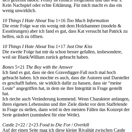
Kein Nachspiel oder echte Erklärung. Für mich macht es das ein
wenig unwirklich.
10 Things I Hate About You
1×16
Too Much Information
Die erste Folge war ein wenig mit dem Holzhammer (modeln &
Essstörungen) aber ich fand es gut, dass Kat versucht hat Patrick zu
helfen, sich zu öffnen.
10 Things I Hate About You
1×17
Just One Kiss
Die zweite Folge hat mir da schon besser gefallen, insbesondere,
weil sie Blank/William zurück gebracht haben.
Bones
5×21
The Boy with the Answer
Ich fand es gut, dass sie den Gravedigger-Fall noch mal hoch
gebracht haben. Ich mochte es auch, dass die Autoren und Darsteller
es geschafft haben, sie wirklich dafür zu hassen, dass sie “meine
Leute” angegriffen hat, in dem sie ihre Integrität in Frage gestellt
hat.
Ich rieche auch Veränderung kommend. Wenn Charaktere anfangen,
ihren eigenen Lebenssinn und ihre Ziele direkt vor dem Staffelende
in Frage zu stellen, dann wird in den meisten Fällen das Konzept der
Serie geändert (zumindest für eine Weile).
Castle
2×22 / 2×23
Food to Die For
/
Overkill
Auf der einen Seite mag ich diese kleine Rivalität zwischen Castle