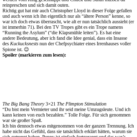
reinpreschen und sich damit outen.
Richtig gut hat mir auch Christopher Lloyd in dieser Folge gefallen
und auch wenn ich ihn eigentlich nur als “ältere Person” kenne, so
war ich doch etwas überrascht, wie alt er nun tatsächlich aussieht (er
ist immerhin 71). Bei den TV Tropes gibt es ein Trope namens
“Running the Asylum” (“die Klapsmühle leiten”). Es hat eine
andere Bedeutung, aber ich fand die Idee genial, dass ein Insasse
des
Kuckucksnests
nun der Chefpsychiater eines Irrenhauses voller
Spione ist. 😉
Spoiler (markieren zum lesen):
Da ich gelesen habe, dass sie noch einen Game-Changer in das
Finale einbauen wollen, wäre meine Vermutung, dass Orion das
Intersect endgültig aus Chucks Kopf entfernt. Mit Ausnahme der
Karate haben sie es dieses Jahr eh nicht so viel benutzt (zumindest
hatte ich das Gefühl). Ich glaube, das Chuck so weit ist, ganz für
sich allein genommen ein Spion zu sein und dass sie das Intersect als
Storyelement gar nicht mehr brauchen.
The Big Bang Theory
3×21
The Plimpton Stimulation
“Du bist mein Vermieter und ihr seid meine Umzugsleute. Und ich
kann keinen von euch bezahlen.” Tolle Folge. Für sich genommen
war sie großer Spaß.
Ich bin dennoch etwas mitgenommen von der ganzen Trennung. Ich
habe nicht das Gefühl, dass sie tatsächlich erklärt hätten, warum sie
sich getrennt haben. Penny ist einfach fortgerannt und das war’s.