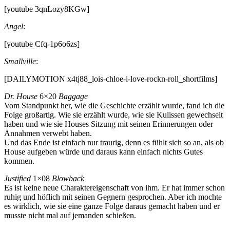
[youtube 3qnLozy8KGw]
Angel
:
[youtube Cfq-1p6o6zs]
Smallville
:
[DAILYMOTION x4tj88_lois-chloe-i-love-rockn-roll_shortfilms]
Dr. House
6×20
Baggage
Vom Standpunkt her, wie die Geschichte erzählt wurde, fand ich die
Folge großartig. Wie sie erzählt wurde, wie sie Kulissen gewechselt
haben und wie sie Houses Sitzung mit seinen Erinnerungen oder
Annahmen verwebt haben.
Und das Ende ist einfach nur traurig, denn es fühlt sich so an, als ob
House aufgeben würde und daraus kann einfach nichts Gutes
kommen.
Justified
1×08
Blowback
Es ist keine neue Charaktereigenschaft von ihm. Er hat immer schon
ruhig und höflich mit seinen Gegnern gesprochen. Aber ich mochte
es wirklich, wie sie eine ganze Folge daraus gemacht haben und er
musste nicht mal auf jemanden schießen.