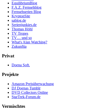
EquilibriumBlog
F.A.Z. Fernsehblog
Fernsehserien Blog
KryptonSite
sablog.de
Serienjunkies.de
Thomas Höhl
TV Tropes
TV… und so
What's Alan Watching?
Zukunftia
Privat
Doena Soft.
Projekte
Amazon Preisüberwachung
DJ Doenas Tumblr
DVD Collectors Online
StarTrek-Forum.de
Vermischtes