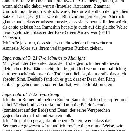
ohne Kräfte. Mir haben auch die JSA/JLA-Cameos gefallen, auch
wenn nicht alle dabei waren (Impulse, Aquaman, Zatanna).
Und ich mochte auch wirklich, wie Clark unwillentlich den gleichen
Satz zu Lois gesagt hat, wie der Blur vor einigen Folgen. Aber ich
glaube auch, dass er wissen musste, dass sie es heraus finden würde,
als er sie geküsst hat. Immerhin hat sie ja auch auf die gleiche Weise
herausgefunden, dass er der Fake Green Arrow war (6×14
Crimson
).
Ich hoffe jetzt nur, dass sie jetzt nicht wieder einen weiteren
Amnesie-Joker aus ihrem verlängerten Rücken ziehen.
Supernatural
5×21
Two Minutes to Midnight
Mir gefällt der Gedanke, dass der Tod eigentlich über all diesen
kleinlichen Rivalitäten steht, richtig gut. Und wenn man mal richtig
darüber nachdenkt, wer der Tod eigentlich ist, dann ergibt das auch
absolut Sinn. Deshalb fand ich es gut, dass er Dean den Ring
einfach gegeben und sogar erklärt hat, wie sie funktionieren.
Supernatural
5×22
Swan Song
Ich bin im Reinen mit beiden Enden. Sam, der sich selbst opfert und
dabei Michael mit sich reißt und damit die Fehde beendet
(zumindest auf der Erde) und Dean, der seine Versprechen
gegenüber dem Tod und Sam einhält.
Ich hätte ehrlich gesagt damit leben können, wenn dass das
Serienende gewesen wäre und ich mochte die Art und Weise, wie