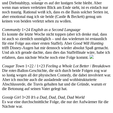
und Diebstahltyp, solange es auf der lustigen Seite bleibt. Aber
wenn man seinen verletzten Blick am Ende sieht, ist es einfach nur
noch traurig. Rational weiß ich, dass es die Basis solcher Serien ist,
aber emotional mag ich sie beide (Castle & Beckett) genug um
keinen von beiden verletzt sehen zu wollen.
Community
1×24
English as a Second Language
Es konnte die letzte Woche nicht toppen (aber ich denke mal, dass
ist auch so ziemlich unmöglich – und das wiederum ist erstaunlich
für eine Folge aus einer ersten Staffel). Aber
Good Will Hunting
trifft Disney-Augen hat mir dennoch wieder absolut Spaß gemacht.
Und als ich gerade dachte, dass dies das Staffelfinale wäre, habe ich
erfahren, dass nächste Woche noch eine Folge kommt.
Cougar Town
1×22 / 1×23
Feeling a Whole Lot Better
/
Breakdown
Die roter-Ballon-Geschichte, die sich durch beide Folgen zog war
so lustig wegen all der physischen Comedy, die dabei involviert war.
Aber ich mochte auch die ausladende und wohlstrukturierte
Abschlussrede, die Travis gehalten hat und die Gründe, warum er
die Betonung auf seinen Vater gelegt hat.
Gossip Girl
3×20
It’s a Dad, Dad, Dad, Dad World
Es war eine durchschnittliche Folge, die nur der Aufwärmer für die
Nächste war.