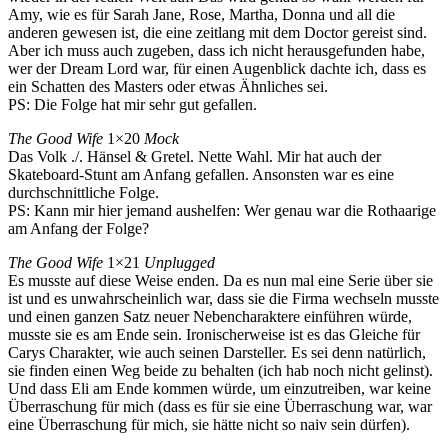
Amy, wie es für Sarah Jane, Rose, Martha, Donna und all die
anderen gewesen ist, die eine zeitlang mit dem Doctor gereist sind.
Aber ich muss auch zugeben, dass ich nicht herausgefunden habe,
wer der Dream Lord war, für einen Augenblick dachte ich, dass es
ein Schatten des Masters oder etwas Ähnliches sei.
PS: Die Folge hat mir sehr gut gefallen.
The Good Wife
1×20
Mock
Das Volk ./. Hänsel & Gretel. Nette Wahl. Mir hat auch der
Skateboard-Stunt am Anfang gefallen. Ansonsten war es eine
durchschnittliche Folge.
PS: Kann mir hier jemand aushelfen: Wer genau war die Rothaarige
am Anfang der Folge?
The Good Wife
1×21
Unplugged
Es musste auf diese Weise enden. Da es nun mal eine Serie über sie
ist und es unwahrscheinlich war, dass sie die Firma wechseln musste
und einen ganzen Satz neuer Nebencharaktere einführen würde,
musste sie es am Ende sein. Ironischerweise ist es das Gleiche für
Carys Charakter, wie auch seinen Darsteller. Es sei denn natürlich,
sie finden einen Weg beide zu behalten (ich hab noch nicht gelinst).
Und dass Eli am Ende kommen würde, um einzutreiben, war keine
Überraschung für mich (dass es für sie eine Überraschung war, war
eine Überraschung für mich, sie hätte nicht so naiv sein dürfen).