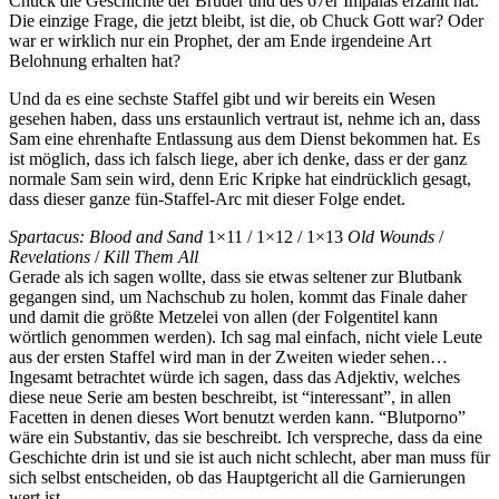
Chuck die Geschichte der Brüder und des 67er Impalas erzählt hat.
Die einzige Frage, die jetzt bleibt, ist die, ob Chuck Gott war? Oder
war er wirklich nur ein Prophet, der am Ende irgendeine Art
Belohnung erhalten hat?
Und da es eine sechste Staffel gibt und wir bereits ein Wesen
gesehen haben, dass uns erstaunlich vertraut ist, nehme ich an, dass
Sam eine ehrenhafte Entlassung aus dem Dienst bekommen hat. Es
ist möglich, dass ich falsch liege, aber ich denke, dass er der ganz
normale Sam sein wird, denn Eric Kripke hat eindrücklich gesagt,
dass dieser ganze fün-Staffel-Arc mit dieser Folge endet.
Spartacus: Blood and Sand
1×11 / 1×12 / 1×13
Old Wounds
/
Revelations
/
Kill Them All
Gerade als ich sagen wollte, dass sie etwas seltener zur Blutbank
gegangen sind, um Nachschub zu holen, kommt das Finale daher
und damit die größte Metzelei von allen (der Folgentitel kann
wörtlich genommen werden). Ich sag mal einfach, nicht viele Leute
aus der ersten Staffel wird man in der Zweiten wieder sehen…
Ingesamt betrachtet würde ich sagen, dass das Adjektiv, welches
diese neue Serie am besten beschreibt, ist “interessant”, in allen
Facetten in denen dieses Wort benutzt werden kann. “Blutporno”
wäre ein Substantiv, das sie beschreibt. Ich verspreche, dass da eine
Geschichte drin ist und sie ist auch nicht schlecht, aber man muss für
sich selbst entscheiden, ob das Hauptgericht all die Garnierungen
wert ist.