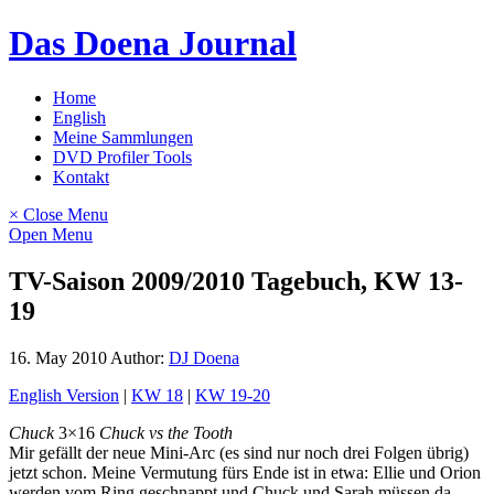
Skip
Das Doena Journal
to
content
Home
English
Meine Sammlungen
DVD Profiler Tools
Kontakt
× Close Menu
Open Menu
TV-Saison 2009/2010 Tagebuch, KW 13-
19
16. May 2010
Author:
DJ Doena
English Version
|
KW 18
|
KW 19-20
Chuck
3×16
Chuck vs the Tooth
Mir gefällt der neue Mini-Arc (es sind nur noch drei Folgen übrig)
jetzt schon. Meine Vermutung fürs Ende ist in etwa: Ellie und Orion
werden vom Ring geschnappt und Chuck und Sarah müssen da