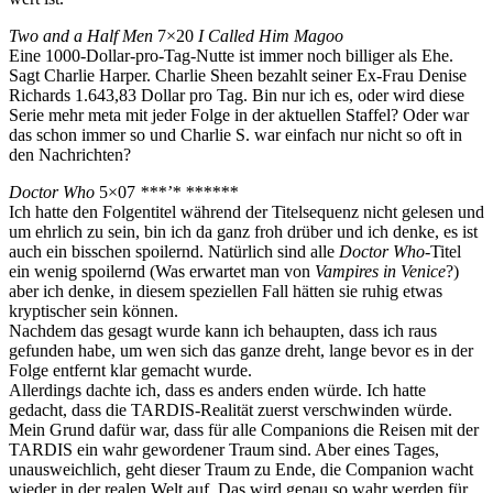
Two and a Half Men
7×20
I Called Him Magoo
Eine 1000-Dollar-pro-Tag-Nutte ist immer noch billiger als Ehe.
Sagt Charlie Harper. Charlie Sheen bezahlt seiner Ex-Frau Denise
Richards 1.643,83 Dollar pro Tag. Bin nur ich es, oder wird diese
Serie mehr meta mit jeder Folge in der aktuellen Staffel? Oder war
das schon immer so und Charlie S. war einfach nur nicht so oft in
den Nachrichten?
Doctor Who
5×07
***’* ******
Ich hatte den Folgentitel während der Titelsequenz nicht gelesen und
um ehrlich zu sein, bin ich da ganz froh drüber und ich denke, es ist
auch ein bisschen spoilernd. Natürlich sind alle
Doctor Who
-Titel
ein wenig spoilernd (Was erwartet man von
Vampires in Venice
?)
aber ich denke, in diesem speziellen Fall hätten sie ruhig etwas
kryptischer sein können.
Nachdem das gesagt wurde kann ich behaupten, dass ich raus
gefunden habe, um wen sich das ganze dreht, lange bevor es in der
Folge entfernt klar gemacht wurde.
Allerdings dachte ich, dass es anders enden würde. Ich hatte
gedacht, dass die TARDIS-Realität zuerst verschwinden würde.
Mein Grund dafür war, dass für alle Companions die Reisen mit der
TARDIS ein wahr gewordener Traum sind. Aber eines Tages,
unausweichlich, geht dieser Traum zu Ende, die Companion wacht
wieder in der realen Welt auf. Das wird genau so wahr werden für