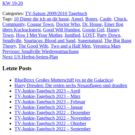
KW 19-20
Categories:
TV-Saison 2009/2010 Tagebuch
Tags:
10 Dinge die ich an dir hasse
,
Angel
,
Bones
,
Castle
,
Chuck
,
Community
,
Cougar Town
,
Doctor Who
,
Dr. House
,
Einer flog
übers Kuckucksnest
,
Good Will Hunting
,
Gossip Girl
,
Happy
Town
,
How I Met Your Mother
,
Justified
,
LOST
,
Party Down
,
Smallville
,
Spartacus: Blood and Sand
,
Supernatural
,
The Big Bang
Theory
,
The Good Wife
,
Two and a Half Men
,
Veronica Mars
Post
Previous:
Smallville Wiedergutmachung
Next:
US Herbst-Serien-Plan
navigation
Letzte Posts
BlueBrixx Großes Mutterschiff (es ist die Galactica)
Harry Dresden: Die ersten sechs Neuauflagen sind draußen
TV-Junkie-Tagebuch 2023 – April
TV-Junkie-Tagebuch 2023 – März
TV-Junkie-Tagebuch 2023 – Februar
TV-Junkie-Tagebuch 2023 – Januar
TV-Junkie-Tagebuch 2022 – Dezember
TV-Junkie-Tagebuch 2022 – November
TV-Junkie-Tagebuch 2022 – Oktober
TV-Junkie-Tagebuch 2022 – September