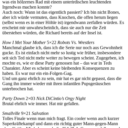
was ein hölzernes Rad mit einem unterirdischen leuchtenden
Irgendwas machen konnte?
Auch noch: Wann ist das eigentlich passiert? Ich bin nicht Bones,
aber ich würde vermuten, dass Knochen, die offen herum liegen
(selbst wenn es in einer Höhle ist) irgendwann zerfallen würden. Es
erscheint mir unwahrscheinlich, dass sie auch nur die Zeit
überstehen würden, die Richard bereits auf der Insel ist.
How I Met Your Mother
5×22
Robots Vs. Wrestlers
Manchmal glaube ich, dass ich die Serie nur noch aus Gewohnheit
gucke. Es ist einfach nicht mehr so lustig wie früher, insbesondere
seit sich Ted nicht mehr weiter zu bewegen scheint. Zugegeben, ich
mochte es, wie er diese Party genossen hat – das war in Teds
Charakter. Aber es scheint keine bleibenden Konsequenzen zu
haben. Es war nur ein ein-Folgen-Gag.
Und um ganz ehrlich zu sein, mir hat es gar nicht gepasst, dass die
Gang ihn immer wieder mit ihren infantilen Pupsgeräuschen
unterbrochen hat.
Party Down
2×03
Nick DiCintio’s Orgy Night
Brutal ehrlich wie immer. Hat mir gefallen.
Smallville
9×21
Salvation
Tolles Finale wenn man mich fragt. Ein cooler wenn auch kurzer
Superkräftekampf und dann ein richtig guter Mann-gegen-Mann