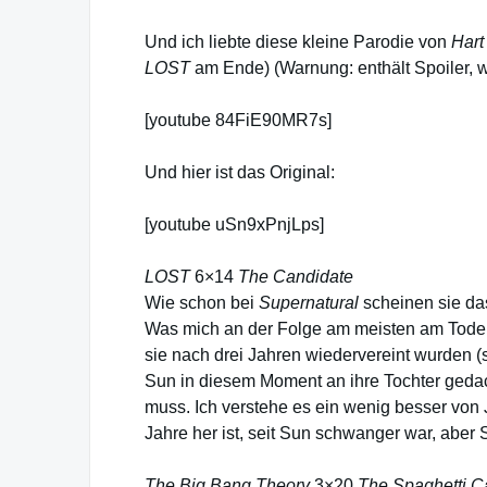
Und ich liebte diese kleine Parodie von
Hart
LOST
am Ende) (Warnung: enthält Spoiler, w
[youtube 84FiE90MR7s]
Und hier ist das Original:
[youtube uSn9xPnjLps]
LOST
6×14
The Candidate
Wie schon bei
Supernatural
scheinen sie das
Was mich an der Folge am meisten am Tode d
sie nach drei Jahren wiedervereint wurden
Sun in diesem Moment an ihre Tochter geda
muss. Ich verstehe es ein wenig besser von 
Jahre her ist, seit Sun schwanger war, aber
The Big Bang Theory
3×20
The Spaghetti Ca