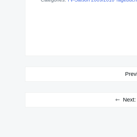
Post
Prev
navigation
Next: