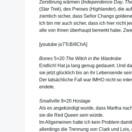
Zerstörung wärmen (
Independence Day
,
The
(
Star Trek
), des Preises (
Highlander
), die a
ziemlich sicher, dass Señor Changs golden
Ich bin mir auch sicher, dass ich hier nicht
alle von ihnen überhaupt bemerkt habe. Zwe
[youtube jo7TcBi9ChA]
Bones
5×20
The Witch in the Wardrobe
Endlich! Hat ja lang genug gedauert. Und da 
sie jetzt glücklich bis an ihr Lebensende sei
Der tatsächliche Fall war IMHO nicht so int
endete.
Smallville
9×20
Hostage
Als es angekündigt wurde, dass Martha nach 
sie die Red Queen sein würde.
Im Allgemeinen hatte ich kein Problem damit
allerdings die Trennung von Clark und Lois