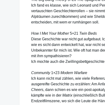
Ich fand es klasse, wie sich Leonard und Pe
vertauschten Geschlechterrollen – sie nimmt
Alpträumen zurechtkommen) und wie Sheldon 
entscheiden, mit wem er rumhängen soll.
How I Met Your Mother
5×21
Twin Beds
Diese Geschichte war nicht gut aufgebaut. 
wie es sicht dann entwickelt hat, war nicht 
Unbekannter für mich ist. Wie oft hat man de
mit ihm sympathisieren?
Ich mochte auch die Zwillingsbettgeschichte n
Community
1×23
Modern Warfare
Ich kann nicht mal zählen, wie viele Referen
ausgereifte Geschichte zu erzählen: Am An
Cheers
, dann schien es wie ein post-apokaly
kämpfte wie in der
Matrix
(einschließlich Bul
Endzeitfilmszene, wo sich die Leute die Hän