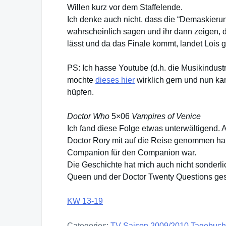
Willen kurz vor dem Staffelende.
Ich denke auch nicht, dass die “Demaskierun
wahrscheinlich sagen und ihr dann zeigen, d
lässt und da das Finale kommt, landet Lois g
PS: Ich hasse Youtube (d.h. die Musikindustri
mochte
dieses hier
wirklich gern und nun ka
hüpfen.
Doctor Who
5×06
Vampires of Venice
Ich fand diese Folge etwas unterwältigend. 
Doctor Rory mit auf die Reise genommen hat, 
Companion für den Companion war.
Die Geschichte hat mich auch nicht sonderlic
Queen und der Doctor Twenty Questions ges
KW 13-19
Categories:
TV-Saison 2009/2010 Tagebuch