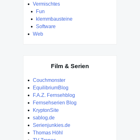
Vermischtes
Fun
klemmbausteine
Software
Web
Film & Serien
Couchmonster
EquilibriumBlog
F.A.Z. Fernsehblog
Fernsehserien Blog
KryptonSite
sablog.de
Serienjunkies.de
Thomas Höhl