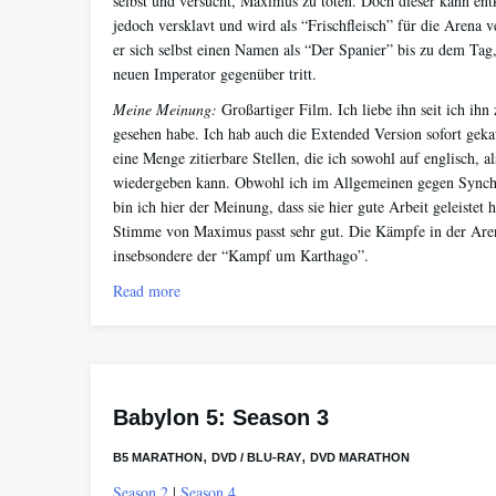
selbst und versucht, Maximus zu töten. Doch dieser kann e
jedoch versklavt und wird als “Frischfleisch” für die Arena 
er sich selbst einen Namen als “Der Spanier” bis zu dem Ta
neuen Imperator gegenüber tritt.
Meine Meinung
:
Großartiger Film. Ich liebe ihn seit ich ihn
gesehen habe. Ich hab auch die Extended Version sofort geka
eine Menge zitierbare Stellen, die ich sowohl auf englisch, a
wiedergeben kann. Obwohl ich im Allgemeinen gegen Synchr
bin ich hier der Meinung, dass sie hier gute Arbeit geleistet 
Stimme von Maximus passt sehr gut. Die Kämpfe in der Aren
insebsondere der “Kampf um Karthago”.
Read more
Babylon 5: Season 3
,
,
B5 MARATHON
DVD / BLU-RAY
DVD MARATHON
Season 2
|
Season 4