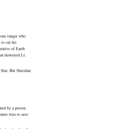
d one ranger who
to cut his
ntative of Earth
at destroyed Lt.
 Star. But Sheridan
ted by a person
nier tries to save