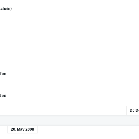
schein)
 Ton
 Ton
DJ D
20. May 2008