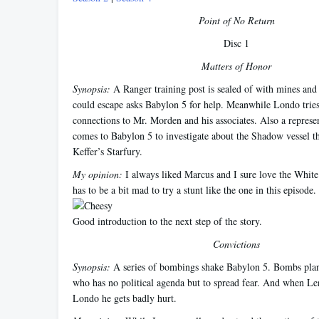
Point of No Return
Disc 1
Matters of Honor
Synopsis:
A Ranger training post is sealed of with mines an
could escape asks Babylon 5 for help. Meanwhile Londo tries 
connections to Mr. Morden and his associates. Also a represe
comes to Babylon 5 to investigate about the Shadow vessel th
Keffer’s Starfury.
My opinion:
I always liked Marcus and I sure love the White
has to be a bit mad to try a stunt like the one in this episode.
Good introduction to the next step of the story.
Convictions
Synopsis:
A series of bombings shake Babylon 5. Bombs plan
who has no political agenda but to spread fear. And when Len
Londo he gets badly hurt.