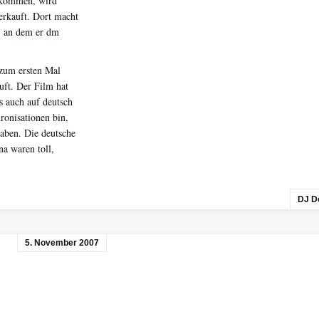
ntkommen, wird
verkauft. Dort macht
g, an dem er dm
 zum ersten Mal
uft. Der Film hat
ls auch auf deutsch
onisationen bin,
haben. Die deutsche
a waren toll,
DJ D
5. November 2007