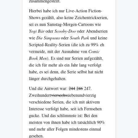
zusammengestellt.
Hierbei habe ich nur Live-Action Fiction-
Shows gezählt, also keine Zeichentrickserien,
sei es nun Samstag-Morgen-Cartoons wie
Yogi Bär
oder
Scooby-Doo
oder Abendserien
wie
Die Simpsons
oder
South Park
und keine
Scripted-Reality-Serien (die ich zu 99% eh
vermeide, mit der Ausnahme von
Comic
Book Men
). Es sind nur Serien aufgezählt,
die ich für mehr als ein Jahr lang verfolgt
habe, es sei denn, die Serie selbst hat nicht
länger durchgehalten.
Und die Antwort war:
244
246
247.
Zweihundert
vier
sechs
siebenundvierzig
verschiedene Serien, die ich mit aktivem
Interesse verfolgt habe, seit ich Fernsehen
gucke. Und das schlimmste ist: Bei den
meisten von ihnen habe ich tatsächlich 90%
und mehr aller Folgen mindestens einmal
gesehen.