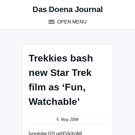
Skip
Das Doena Journal
to
content
OPEN MENU
Trekkies bash
new Star Trek
film as ‘Fun,
Watchable’
6. May 2009
[youtube 02LgdXVkXgM]