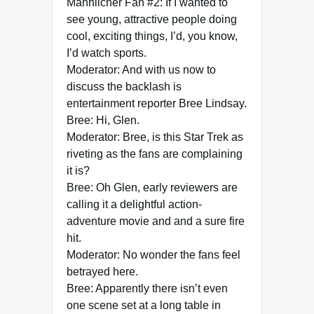
Männlicher Fan #2: If I wanted to
see young, attractive people doing
cool, exciting things, I’d, you know,
I’d watch sports.
Moderator: And with us now to
discuss the backlash is
entertainment reporter Bree Lindsay.
Bree: Hi, Glen.
Moderator: Bree, is this Star Trek as
riveting as the fans are complaining
it is?
Bree: Oh Glen, early reviewers are
calling it a delightful action-
adventure movie and and a sure fire
hit.
Moderator: No wonder the fans feel
betrayed here.
Bree: Apparently there isn’t even
one scene set at a long table in