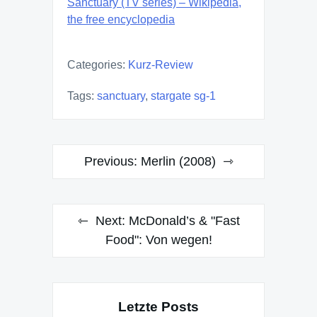
Sanctuary (TV series) – Wikipedia,
the free encyclopedia
Categories:
Kurz-Review
Tags:
sanctuary
,
stargate sg-1
Post
Previous:
Merlin (2008)
navigation
Next:
McDonald’s & "Fast
Food": Von wegen!
Letzte Posts