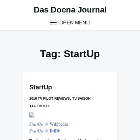
Skip
Das Doena Journal
to
content
OPEN MENU
Tag:
StartUp
StartUp
,
2016 TV PILOT REVIEWS
TV-SAISON
TAGEBUCH
StartUp
@ Wikipedia
StartUp
@ IMDb