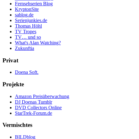
Fernsehserien Blog
KryptonSite
sablog.de
Serienjunkies.de
Thomas Höhl
TV Tropes
TV… und so
What's Alan Watching?
Zukunftia
Privat
Doena Soft.
Projekte
Amazon Preisüberwachung
DJ Doenas Tumblr
DVD Collectors Online
StarTrek-Forum.de
Vermischtes
BILDblog