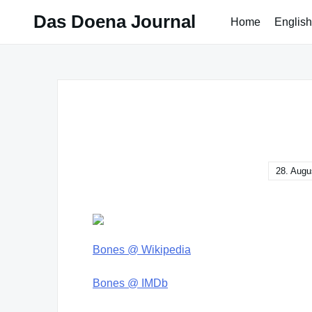
Skip
Das Doena Journal
Home
English
to
content
28. Augu
Bones @ Wikipedia
Bones @ IMDb