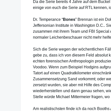
Da die Serie bereits 4 Jahre auf dem Buckel 
einige von euch die Serie auf RTL kennen, ic
Dr. Temperance “
Bones
” Brennan ist ein Do
Jeffersonian Institute in Washington D.C.. Si
zusammen mit ihrem Team und FBI Special A
normaler Leichenbeschauer nicht mehr helf
Sich die Serie wegen der wöchentlichen Fäl
gebe zu, dass ich von diesem Feld absolut 
echten forensischen Anthropologin produziert 
Voodoo. Wenn zum Beispiel Hodgins aufgru
Tatort auf einen Quadratkilometer einschrä
Zusammensetzung Sand vorkommt; oder wen
zersetzt wurden, sie aber mit Hilfe des Com
wiederherstellen und dann genau sehen, wie
Stelle würde Michael Mittermeier fragen, wo 
Am realistischsten finde ich da noch Booths 