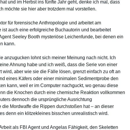
hat und im Herbst ins fünfte Jahr geht, denke ich mal, dass
h möchte sie hier aber trotzdem mal vorstellen.
ktor für forensische Anthropologie und arbeitet am
e ist auch eine erfolgreiche Buchautorin und bearbeitet
gent Seeley Booth mysteriöse Leichenfunde, bei denen ein
en kann.
le anzugucken lohnt sich meiner Meinung nach nicht. Ich
keine Ahnung habe und ich weiß, dass die Serie von einer
wird, aber wie sie die Fälle lösen, grenzt einfach zu oft an
nd eines Käfers oder einer minimalen Sedimentprobe den
nken kann, weil er im Computer nachguckt, wo genau diese
n die Knochen durch eine chemische Reaktion vollkommen
puters dennoch die ursprüngliche Ausrichtung
 die Mordwaffe die Rippen durchstoßen hat – an dieser
es denn ein klitzekleines bisschen unrealistisch wird.
Arbeit als FBI Agent und Angelas Fähigkeit, den Skeletten