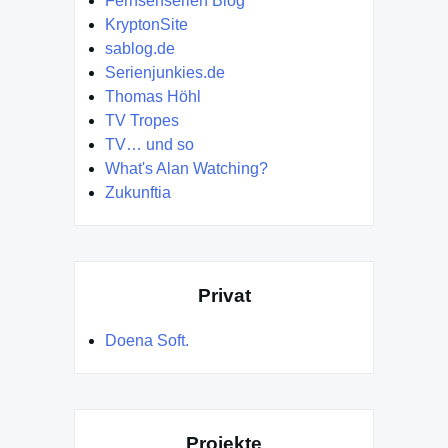
Fernsehserien Blog
KryptonSite
sablog.de
Serienjunkies.de
Thomas Höhl
TV Tropes
TV… und so
What's Alan Watching?
Zukunftia
Privat
Doena Soft.
Projekte