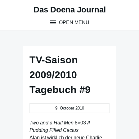
Skip
Das Doena Journal
to
content
OPEN MENU
TV-Saison
2009/2010
Tagebuch #9
9. October 2010
Two and a Half Men
8×03
A
Pudding Filled Cactus
Alan ist wirklich der neue Charlie