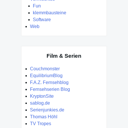
Fun
klemmbausteine
Software
Web
Film & Serien
Couchmonster
EquilibriumBlog
F.A.Z. Fernsehblog
Fernsehserien Blog
KryptonSite
sablog.de
Serienjunkies.de
Thomas Höhl
TV Tropes